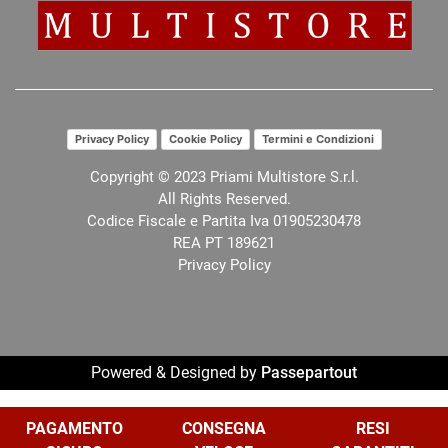
Privacy Policy
Cookie Policy
Termini e Condizioni
Copyright © 2023 Priami Multistore S.r.l.
All Rights Reserved.
Codice Fiscale e Partita Iva 01905230478
REA PT 189621
Privacy Policy
Powered & Designed by
Passepartout
Le tue preferenze relative alla privacy
PAGAMENTO
CONSEGNA
RESI