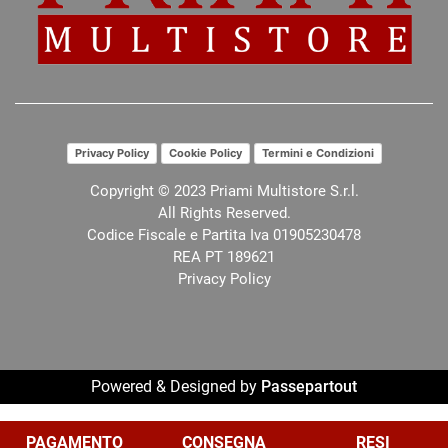
Privacy Policy
Cookie Policy
Termini e Condizioni
Copyright © 2023 Priami Multistore S.r.l.
All Rights Reserved.
Codice Fiscale e Partita Iva 01905230478
REA PT 189621
Privacy Policy
Powered & Designed by
Passepartout
Le tue preferenze relative alla privacy
PAGAMENTO
CONSEGNA
RESI