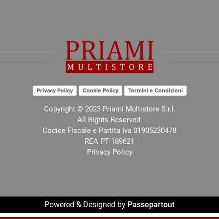
Privacy Policy
Cookie Policy
Termini e Condizioni
Copyright © 2023 Priami Multistore S.r.l.
All Rights Reserved.
Codice Fiscale e Partita Iva 01905230478
REA PT 189621
Privacy Policy
Powered & Designed by
Passepartout