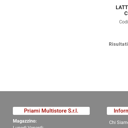
LATT
C
Cod
Risultati
Priami Multistore S.r.l.
Infor
Magazzino:
Chi Siam
Lunedì-Venerdì: