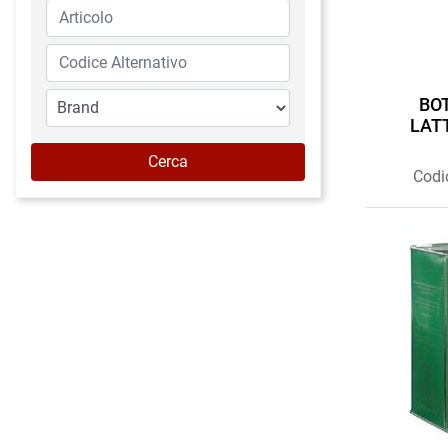
BOT
LAT
Codi