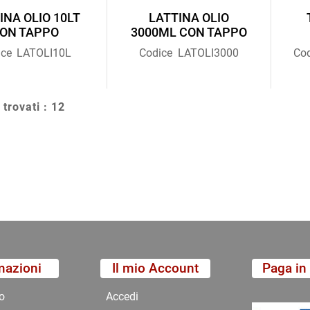
INA OLIO 10LT
LATTINA OLIO
ON TAPPO
3000ML CON TAPPO
ice
LATOLI10L
Codice
LATOLI3000
Cod
 trovati : 12
mazioni
Il mio Account
Paga in 
o
Accedi