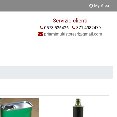
My Area
Servizio clienti
0573 526426
371 4982479
priamimultistoresrl@gmail.com