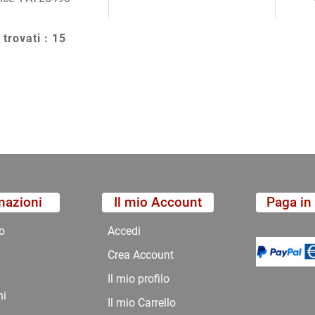
 trovati : 15
mazioni
Il mio Account
Paga in 
o
Accedi
Crea Account
Il mio profilo
ni
Il mio Carrello