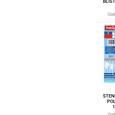
BLIST
Cod
STEN
POL
Cod