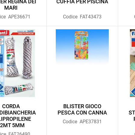
ER REGINA DEI
CUFFIA PER PISCINA
MARI
ice
APE36671
Codice
FAT43473
CORDA
BLISTER GIOCO
DIBIANCHERIA
PESCA CON CANNA
ST
IPROPILENE
Codice
APE37831
12MT 5MM
ice
FAT26490