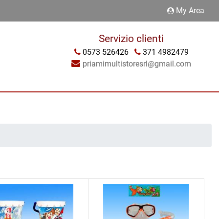
My Area
Servizio clienti
0573 526426
371 4982479
priamimultistoresrl@gmail.com