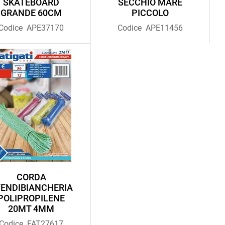
SKATEBOARD
SECCHIO MARE
GRANDE 60CM
PICCOLO
Codice
APE37170
Codice
APE11456
CORDA
ENDIBIANCHERIA
POLIPROPILENE
20MT 4MM
Codice
FAT27617