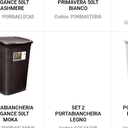
EGANCE 50LT
PRIMAVERA 50LT
CASHMERE
BIANCO
e
PORBIAELECAS
Codice
PORBIASTEBIA
C
ABIANCHERIA
SET 2
P
EGANCE 50LT
PORTABIANCHERIA
MOKA
LEGNO