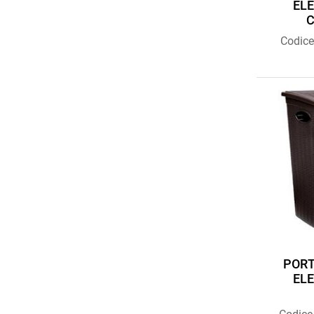
EL
Codic
PORT
EL