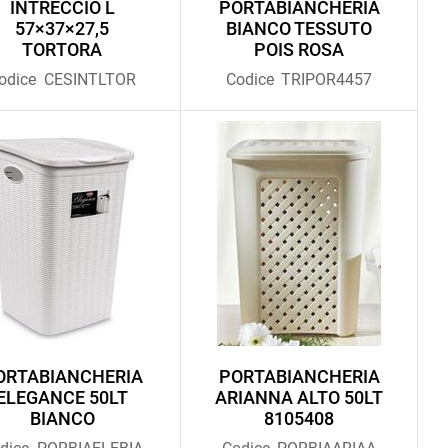
INTRECCIO L
PORTABIANCHERIA
57×37×27,5
BIANCO TESSUTO
TORTORA
POIS ROSA
odice
CESINTLTOR
Codice
TRIPOR4457
ORTABIANCHERIA
PORTABIANCHERIA
ELEGANCE 50LT
ARIANNA ALTO 50LT
BIANCO
8105408