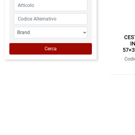
CES
I
57×3
Codi