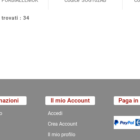
PORBIAELEMOK
Codice
SOG162AB
Co
 trovati : 34
mazioni
Il mio Account
Paga in 
o
Accedi
Crea Account
Il mio profilo