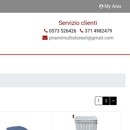
My Area
Servizio clienti
0573 526426
371 4982479
priamimultistoresrl@gmail.com
1
2
>