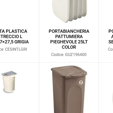
TA PLASTICA
PORTABIANCHERIA
P
NTRECCIO L
PATTUMIERA
7×27,5 GRIGIA
PIEGHEVOLE 25LT
S
COLOR
ce
CESINTLGRI
Co
Codice
GUZ196400