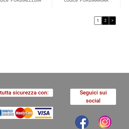
dice
PORBIAELEBIA
Codice
PORBIAARIAA
1
2
>
tutta sicurezza con:
Seguici sui
social