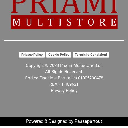
Privacy Policy
Cookie Policy
Termini e Condizioni
Copyright © 2023 Priami Multistore S.r.l.
All Rights Reserved.
Codice Fiscale e Partita Iva 01905230478
REA PT 189621
Privacy Policy
Powered & Designed by
Passepartout