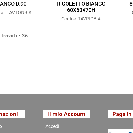
IANCO D.90
RIGOLETTO BIANCO
8
60X60X70H
ce
TAVTONBIA
Codice
TAVRIGBIA
 trovati : 36
mazioni
Il mio Account
Paga in 
o
Accedi