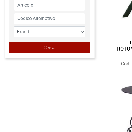
T
ROTO
Codi