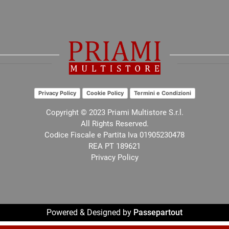
Privacy Policy
Cookie Policy
Termini e Condizioni
Copyright © 2023 Priami Multistore S.r.l.
All Rights Reserved.
Codice Fiscale e Partita Iva 01905230478
REA PT 189621
Privacy Policy
Powered & Designed by
Passepartout