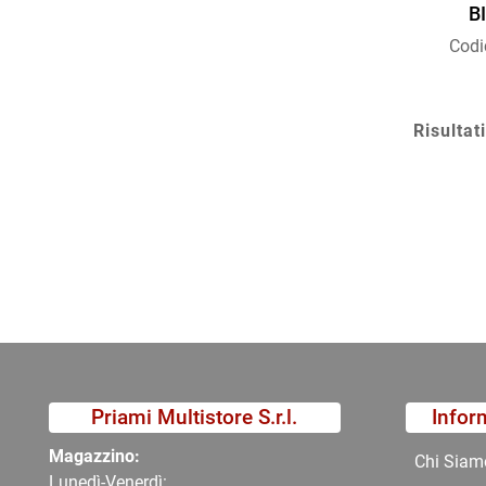
B
Codi
Risultati
Priami Multistore S.r.l.
Infor
Magazzino:
Chi Siam
Lunedì-Venerdì: