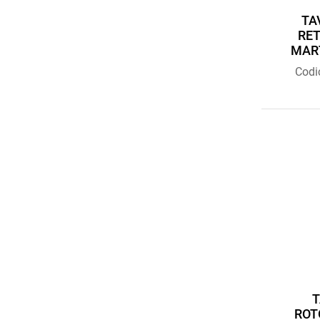
TA
RE
MAR
Codi
T
ROT