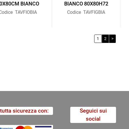
0X80CM BIANCO
BIANCO 80X80H72
Codice
TAVFIOBIA
Codice
TAVFIGBIA
1
2
>
tutta sicurezza con:
Seguici sui
social