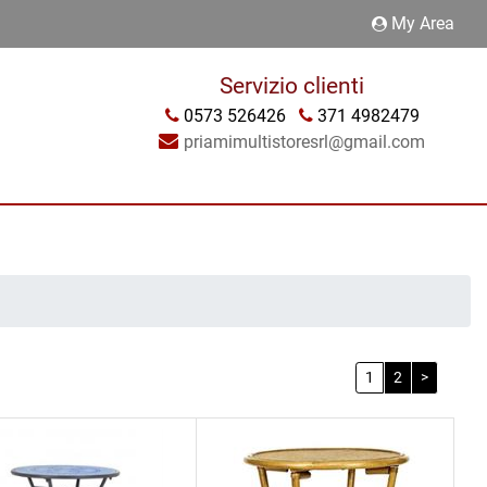
My Area
Servizio clienti
0573 526426
371 4982479
priamimultistoresrl@gmail.com
1
2
>