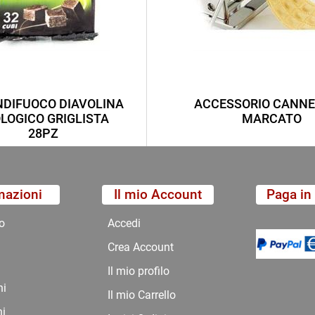
DIFUOCO DIAVOLINA
ACCESSORIO CANNE
LOGICO GRIGLISTA
MARCATO
28PZ
mazioni
Il mio Account
Paga in 
o
Accedi
Crea Account
Il mio profilo
ni
Il mio Carrello
ni