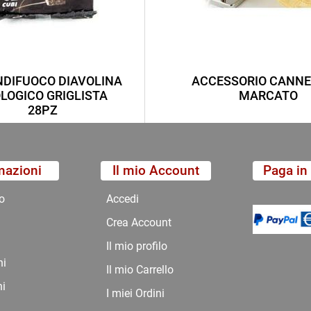
DIFUOCO DIAVOLINA
ACCESSORIO CANNE
LOGICO GRIGLISTA
MARCATO
28PZ
mazioni
Il mio Account
Paga in 
o
Accedi
Crea Account
Il mio profilo
ni
Il mio Carrello
ni
I miei Ordini