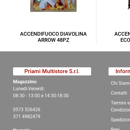
ACCENDIFUOCO DIAVOLINA
ACCEN
ARROW 48PZ
ECO
Priami Multistore S.r.l.
Infor
Magazzino:
Chi Siam
Lunedì-Venerdì:
Contatti
08:30 - 13:00 e 14:30-18:30
Termini e
0573 526426
Condizio
371 4982479
Spedizio
Resi