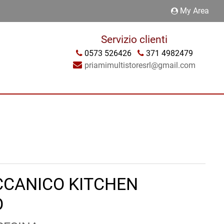
My Area
Servizio clienti
0573 526426
371 4982479
priamimultistoresrl@gmail.com
CCANICO KITCHEN
O