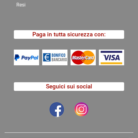
Resi
Paga in tutta sicurezza con:
Seguici sui social