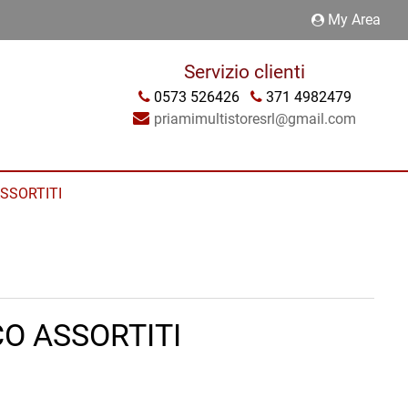
My Area
Servizio clienti
0573 526426
371 4982479
priamimultistoresrl@gmail.com
ASSORTITI
CO ASSORTITI