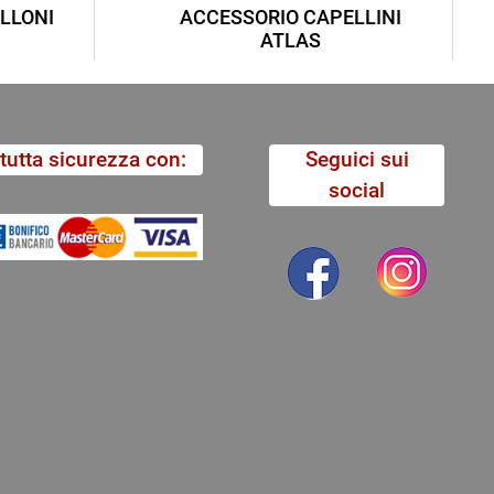
LLONI
ACCESSORIO CAPELLINI
ATLAS
tutta sicurezza con:
Seguici sui
social