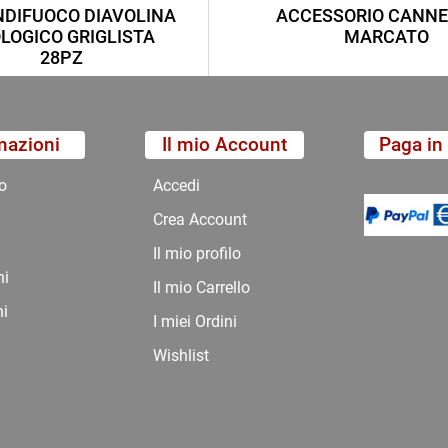
DIFUOCO DIAVOLINA
ACCESSORIO CANNE
LOGICO GRIGLISTA
MARCATO
28PZ
mazioni
Il mio Account
Paga in 
o
Accedi
Crea Account
Il mio profilo
ni
Il mio Carrello
ni
I miei Ordini
Wishlist