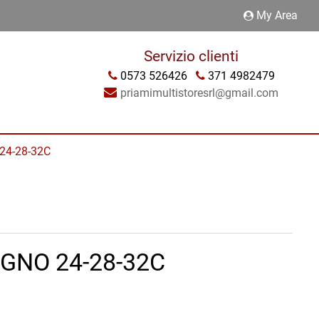
My Area
Servizio clienti
0573 526426
371 4982479
priamimultistoresrl@gmail.com
24-28-32C
EGNO 24-28-32C