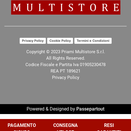
Privacy Policy
Cookie Policy
Termini e Condizioni
Copyright © 2023 Priami Multistore S.r.l.
All Rights Reserved.
Codice Fiscale e Partita Iva 01905230478
REA PT 189621
Privacy Policy
Powered & Designed by
Passepartout
Le tue preferenze relative alla privacy
PAGAMENTO
CONSEGNA
RESI