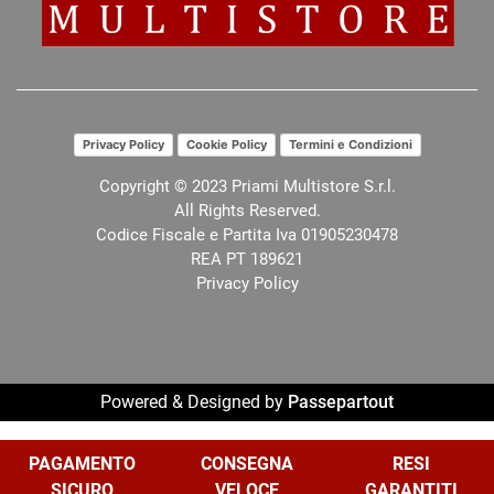
Privacy Policy
Cookie Policy
Termini e Condizioni
Copyright © 2023 Priami Multistore S.r.l.
All Rights Reserved.
Codice Fiscale e Partita Iva 01905230478
REA PT 189621
Privacy Policy
Powered & Designed by
Passepartout
Le tue preferenze relative alla privacy
PAGAMENTO
CONSEGNA
RESI
Informativa sulla raccolta
SICURO
VELOCE
GARANTITI