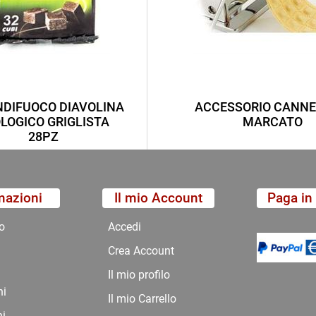
DIFUOCO DIAVOLINA
ACCESSORIO CANNE
LOGICO GRIGLISTA
MARCATO
28PZ
mazioni
Il mio Account
Paga in 
o
Accedi
Crea Account
Il mio profilo
ni
Il mio Carrello
ni