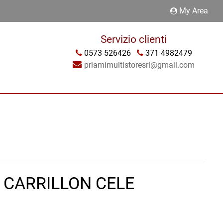
My Area
Servizio clienti
0573 526426
371 4982479
priamimultistoresrl@gmail.com
 CARRILLON CELE