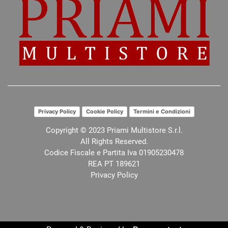
Privacy Policy
Cookie Policy
Termini e Condizioni
Copyright © 2023 Priami Multistore S.r.l.
All Rights Reserved.
Codice Fiscale e Partita Iva 01905230478
REA PT 189621
Privacy Policy