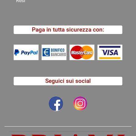
Resi
Paga in tutta sicurezza con:
Seguici sui social