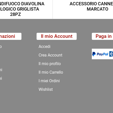
DIFUOCO DIAVOLINA
ACCESSORIO CANNE
LOGICO GRIGLISTA
MARCATO
28PZ
mazioni
Il mio Account
Paga in 
o
Accedi
Crea Account
Il mio profilo
ni
Il mio Carrello
ni
I miei Ordini
Wishlist