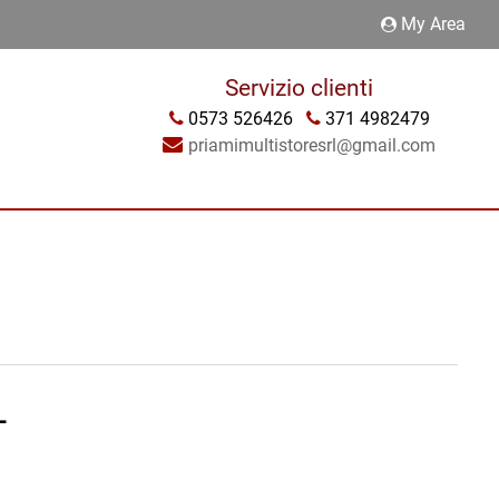
My Area
Servizio clienti
0573 526426
371 4982479
priamimultistoresrl@gmail.com
L