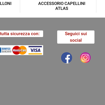
LLONI
ACCESSORIO CAPELLINI
ATLAS
tutta sicurezza con:
Seguici sui
social