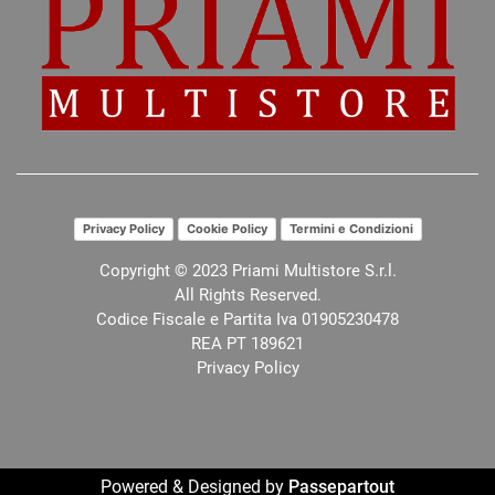
Privacy Policy
Cookie Policy
Termini e Condizioni
Copyright © 2023 Priami Multistore S.r.l.
All Rights Reserved.
Codice Fiscale e Partita Iva 01905230478
REA PT 189621
Privacy Policy
Powered & Designed by
Passepartout