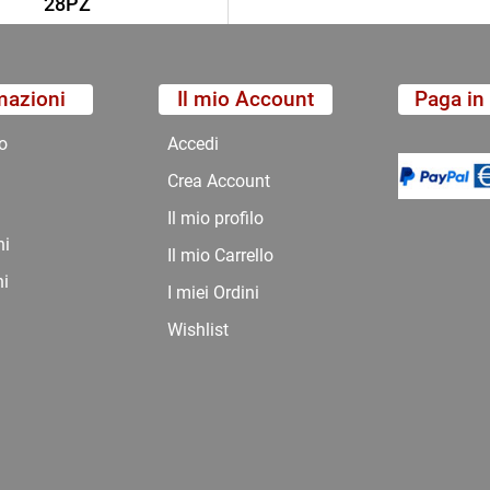
28PZ
mazioni
Il mio Account
Paga in 
o
Accedi
Crea Account
Il mio profilo
ni
Il mio Carrello
ni
I miei Ordini
Wishlist