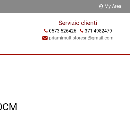
My Area
Servizio clienti
0573 526426
371 4982479
priamimultistoresrl@gmail.com
10CM