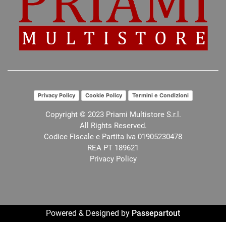
Privacy Policy
Cookie Policy
Termini e Condizioni
Copyright © 2023 Priami Multistore S.r.l.
All Rights Reserved.
Codice Fiscale e Partita Iva 01905230478
REA PT 189621
Privacy Policy
Powered & Designed by
Passepartout