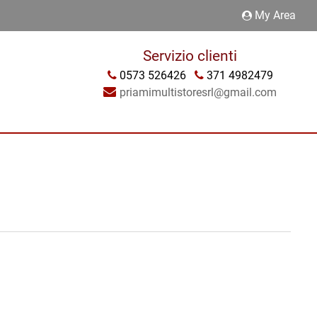
My Area
Servizio clienti
0573 526426
371 4982479
priamimultistoresrl@gmail.com