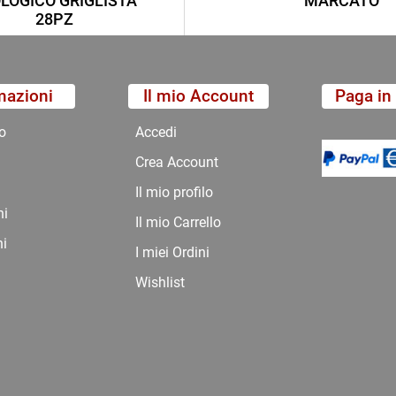
LOGICO GRIGLISTA
MARCATO
28PZ
mazioni
Il mio Account
Paga in 
o
Accedi
Crea Account
Il mio profilo
ni
Il mio Carrello
ni
I miei Ordini
Wishlist