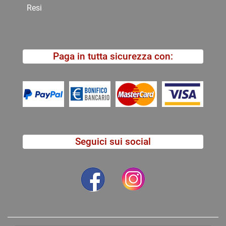
Resi
Paga in tutta sicurezza con:
Seguici sui social