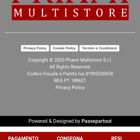
Privacy Policy
Cookie Policy
Termini e Condizioni
Copyright © 2023 Priami Multistore S.r.l.
All Rights Reserved.
Codice Fiscale e Partita Iva 01905230478
REA PT 189621
Privacy Policy
Powered & Designed by
Passepartout
Le tue preferenze relative alla privacy
PAGAMENTO
CONSEGNA
RESI