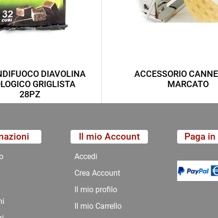
DIFUOCO DIAVOLINA
ACCESSORIO CANNE
LOGICO GRIGLISTA
MARCATO
28PZ
mazioni
Il mio Account
Paga in 
o
Accedi
Crea Account
Il mio profilo
ni
Il mio Carrello
ni