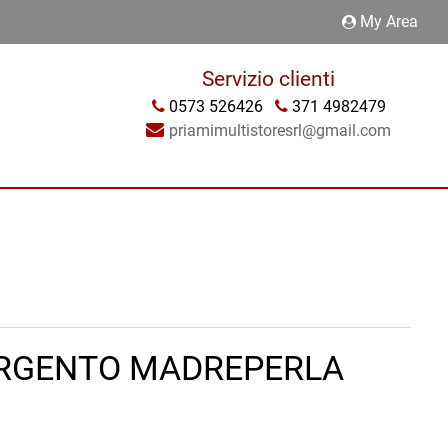
My Area
Servizio clienti
0573 526426
371 4982479
priamimultistoresrl@gmail.com
ARGENTO MADREPERLA