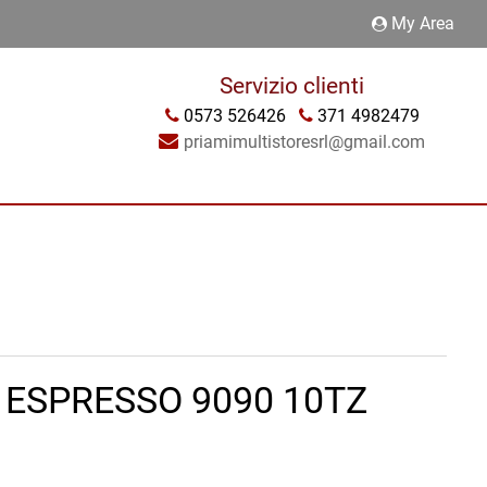
My Area
Servizio clienti
0573 526426
371 4982479
priamimultistoresrl@gmail.com
 ESPRESSO 9090 10TZ