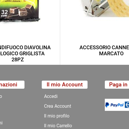
DIFUOCO DIAVOLINA
ACCESSORIO CANNE
LOGICO GRIGLISTA
MARCATO
28PZ
mazioni
Il mio Account
Paga in 
o
Accedi
Crea Account
Il mio profilo
ni
Il mio Carrello