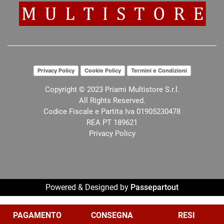
Privacy Policy
Cookie Policy
Termini e Condizioni
Copyright © 2023 Priami Multistore S.r.l.
All Rights Reserved.
Codice Fiscale e Partita Iva 01905230478
REA PT 189621
Privacy Policy
Powered & Designed by
Passepartout
Le tue preferenze relative alla privacy
PAGAMENTO
CONSEGNA
RESI