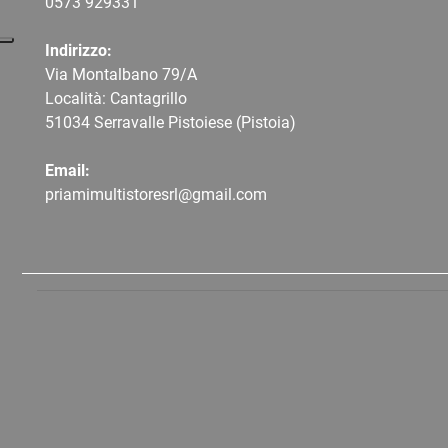
0573 9
29331
Indirizzo:
Via Montalbano 79/A
Località: Cantagrillo
51034 Serravalle Pistoiese (Pistoia)
Email:
priamimultistoresrl@gmail.com