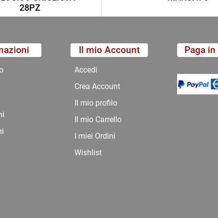
28PZ
mazioni
Il mio Account
Paga in 
o
Accedi
Crea Account
Il mio profilo
ni
Il mio Carrello
ni
I miei Ordini
Wishlist