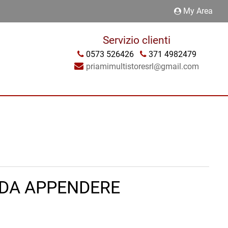
My Area
Servizio clienti
0573 526426
371 4982479
priamimultistoresrl@gmail.com
DA APPENDERE