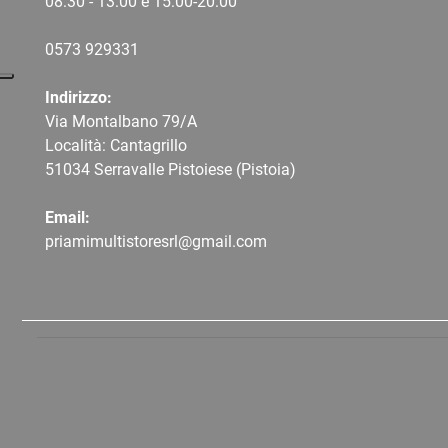
08:30 - 13:00 e 15:00-20:00
0573 9
29331
Indirizzo:
Via Montalbano 79/A
Località: Cantagrillo
51034 Serravalle Pistoiese (Pistoia)
Email:
priamimultistoresrl@gmail.com