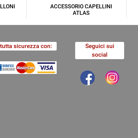
LLONI
ACCESSORIO CAPELLINI
ATLAS
tutta sicurezza con:
Seguici sui
social