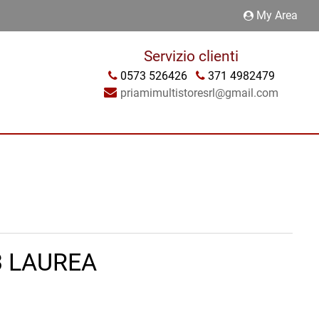
My Area
Servizio clienti
0573 526426
371 4982479
priamimultistoresrl@gmail.com
3 LAUREA